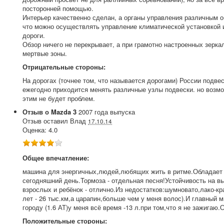
посторонней помощью.
Интерьер качественно сделан, а органы управления различным 
что можно осуществлять управление климатической установкой и
дороги.
Обзор ничего не перекрывает, а при грамотно настроенных зерка
мертвые зоны.
Отрицательные стороны:
На дорогах (точнее том, что называется дорогами) России подвес
ежегодно приходится менять различные узлы подвески. но возмо
этим не будет проблем.
Отзыв о
Mazda
3
2007
года выпуска
Отзыв оставил
Влад
17.10.14
Оценка:
4.0
Общее впечатление:
машина для энергичных,людей,любящих жить в ритме.Обладает 
сегодняшний день.Тормоза - отдельная песня!Устойчивость на в
взрослых и ребёнок - отлично.Из недостатков:шумновато,лако-кр
лет - 26 тыс.км,а царапин,больше чем у меня волос).И главный м
городу (1.6 АТ)у меня всё время -13 л.при том,что я не зажигаю.
Положительные стороны: