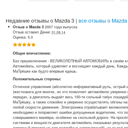
Недавние отзывы о Mazda 3 |
все отзывы о Mazda
Отзыв о
Mazda
3
2007
года выпуска
Отзыв оставил
Денис
01.09.14
Оценка:
5.0
Общее впечатление:
Без преувеличения - ВЕЛИКОЛЕПНЫЙ АВТОМОБИЛЬ в своём кл
Автомобиль, который удивляет и восхищает каждый день. Кажды
МаТрёшке как будто впервые едешь.
Положительные стороны:
Отличное управление (абсолютно информативный руль, острый и 
(жестковата для многих, но это позволяет автомобилю уверенно и
передач, а двигатель выдаёт весь 150-ти сильный табун лошадей
МаТрёшку, а также спокойно и уверенно осуществлять обгоны на
любой скорости движения. Электроника отрабатывает великолепно
необходимо и поправляет ошибки допущенные водителем, что по
совершаемого манёвра, особенно на скользкой дороге. На просё
системам и мощности двигателя автомобиль показывал результат
дорожный просвет не для раллийных соревнований), но за всё в