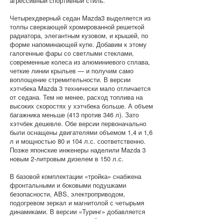
агрессивный спортивный стиль.
Четырехдверный седан Mazda3 выделяется из
толпы сверкающей хромированной решеткой
радиатора, элегантным кузовом, и крышей, по
форме напоминающей купе. Добавим к этому
галогенные фары со светлыми стеклами,
современные колеса из алюминиевого сплава,
четкие линии крыльев — и получим само
воплощение стремительности. В версии
хэтчбека Mazda 3 технически мало отличается
от седана. Тем не менее, расход топлива на
высоких скоростях у хэтчбека больше. А объем
багажника меньше (413 против 346 л). Зато
хэтчбек дешевле. Обе версии первоначально
были оснащены двигателями объемом 1,4 и 1,6
л и мощностью 80 и 104 л.с. соответственно.
Позже японские инженеры наделили Mazda 3
новым 2-литровым дизелем в 150 л.с.
В базовой комплектации «тройка» снабжена
фронтальными и боковыми подушками
безопасности, ABS, электроприводом,
подогревом зеркал и магнитолой с четырьмя
динамиками. В версии «Туринг» добавляется