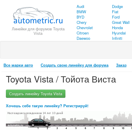
Audi
Dodge
BMW
Fiat
BYD
Ford
Chery
Great Wall
Chevrolet
Honda
Линейки для форумов Toyota
Citroen
Hyundai
Vista
Daewoo
Infiniti
Все марки авто
Создать свою линейку для форума
Заказ
Toyota Vista / Тойота Виста
Создать линейку Toyota Vista
Хочешь себе такую линейку? Регистрируй!