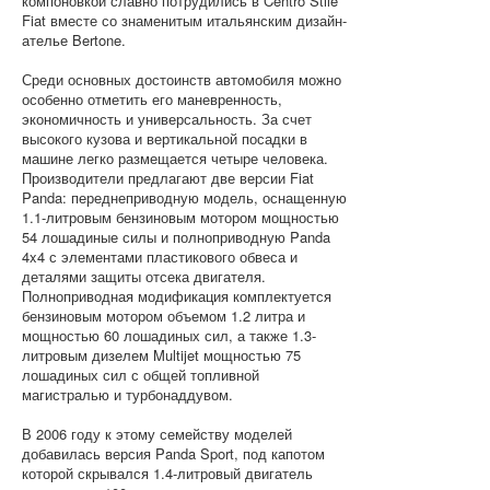
компоновкой славно потрудились в Centro Stile
Fiat вместе со знаменитым итальянским дизайн-
ателье Bertone.
Среди основных достоинств автомобиля можно
особенно отметить его маневренность,
экономичность и универсальность. За счет
высокого кузова и вертикальной посадки в
машине легко размещается четыре человека.
Производители предлагают две версии Fiat
Panda: переднеприводную модель, оснащенную
1.1-литровым бензиновым мотором мощностью
54 лошадиные силы и полноприводную Panda
4x4 с элементами пластикового обвеса и
деталями защиты отсека двигателя.
Полноприводная модификация комплектуется
бензиновым мотором объемом 1.2 литра и
мощностью 60 лошадиных сил, а также 1.3-
литровым дизелем Multijet мощностью 75
лошадиных сил с общей топливной
магистралью и турбонаддувом.
В 2006 году к этому семейству моделей
добавилась версия Panda Sport, под капотом
которой скрывался 1.4-литровый двигатель