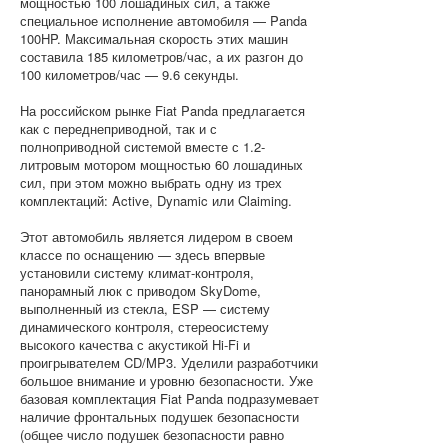
мощностью 100 лошадиных сил, а также
специальное исполнение автомобиля — Panda
100HP. Максимальная скорость этих машин
составила 185 километров/час, а их разгон до
100 километров/час — 9.6 секунды.
На российском рынке Fiat Panda предлагается
как с переднеприводной, так и с
полноприводной системой вместе с 1.2-
литровым мотором мощностью 60 лошадиных
сил, при этом можно выбрать одну из трех
комплектаций: Active, Dynamic или Claiming.
Этот автомобиль является лидером в своем
классе по оснащению — здесь впервые
установили систему климат-контроля,
панорамный люк с приводом SkyDome,
выполненный из стекла, ESP — систему
динамического контроля, стереосистему
высокого качества с акустикой Hi-Fi и
проигрывателем CD/MP3. Уделили разработчики
большое внимание и уровню безопасности. Уже
базовая комплектация Fiat Panda подразумевает
наличие фронтальных подушек безопасности
(общее число подушек безопасности равно