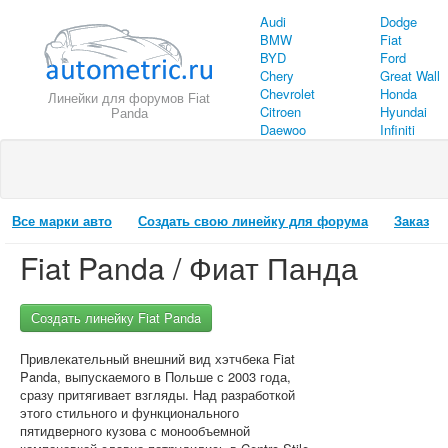
Audi
Dodge
BMW
Fiat
BYD
Ford
Chery
Great Wall
Chevrolet
Honda
Линейки для форумов Fiat
Citroen
Hyundai
Panda
Daewoo
Infiniti
Все марки авто
Создать свою линейку для форума
Заказ
Fiat Panda / Фиат Панда
Создать линейку Fiat Panda
Привлекательный внешний вид хэтчбека Fiat
Panda, выпускаемого в Польше с 2003 года,
сразу притягивает взгляды. Над разработкой
этого стильного и функционального
пятидверного кузова с монообъемной