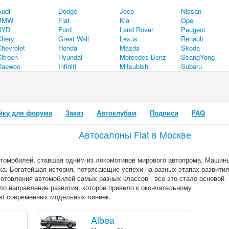
Audi
Dodge
Jeep
Nissan
BMW
Fiat
Kia
Opel
BYD
Ford
Land Rover
Peugeot
Chery
Great Wall
Lexus
Renault
Chevrolet
Honda
Mazda
Skoda
itroen
Hyundai
Mercedes-Benz
SsangYong
Daewoo
Infiniti
Mitsubishi
Subaru
йку для форума
Заказ
Автоклубам
Подписи
FAQ
Автосалоны Fiat в Москве
автомобилей, ставшая одним из локомотивов мирового автопрома. Машин
ка. Богатейшая история, потрясающие успехи на разных этапах развития
готовления автомобилей самых разных классов - все это стало основой
о направление развития, которое привело к окончательному
at современных модельных линеек.
Albea