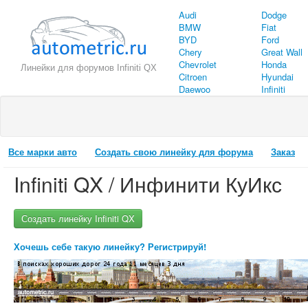
Audi
Dodge
BMW
Fiat
BYD
Ford
Chery
Great Wall
Chevrolet
Honda
Линейки для форумов Infiniti QX
Citroen
Hyundai
Daewoo
Infiniti
Все марки авто
Создать свою линейку для форума
Заказ
Infiniti QX / Инфинити КуИкс
Создать линейку Infiniti QX
Хочешь себе такую линейку? Регистрируй!