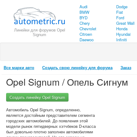
Audi
Dodge
BMW
Fiat
BYD
Ford
Chery
Great Wall
Chevrolet
Honda
Линейки для форумов Opel
Citroen
Hyundai
Signum
Daewoo
Infiniti
Все марки авто
Создать свою линейку для форума
Заказ
Opel Signum / Опель Сигнум
Создать линейку Opel Signum
Автомобиль Opel Signum, определенно,
является достойным представителем сегмента
городских автомобилей. До появления этой
модели рынок пятидверных хэтчбеков D-класса
был довольно плотно заполнен автомобилями