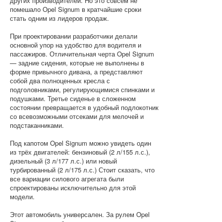
других производителей. Но это совсем не
помешало Opel Signum в кратчайшие сроки
стать одним из лидеров продаж.
При проектировании разработчики делали
основной упор на удобство для водителя и
пассажиров. Отличительная черта Opel Signum
— задние сидения, которые не выполнены в
форме привычного дивана, а представляют
собой два полноценных кресла с
подголовниками, регулирующимися спинками и
подушками. Третье сиденье в сложенном
состоянии превращается в удобный подлокотник
со всевозможными отсеками для мелочей и
подстаканниками.
Под капотом Opel Signum можно увидеть один
из трёх двигателей: бензиновый (2 л/155 л.с.),
дизельный (3 л/177 л.с.) или новый
турбированный (2 л/175 л.с.) Стоит сказать, что
все вариации силового агрегата были
спроектированы исключительно для этой
модели.
Этот автомобиль универсален. За рулем Opel