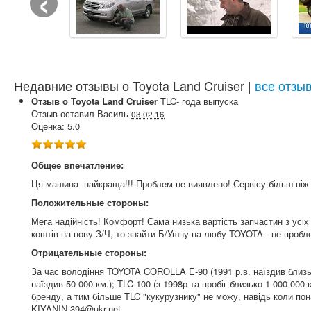
‹
Недавние отзывы о Toyota Land Cruiser |
все отзыв
Отзыв о
Toyota
Land Cruiser
TLC-
года выпуска
Отзыв оставил
Василь
03.02.16
Оценка:
5.0
Общее впечатление:
Ця машина- найкраща!!! Проблем не виявлено! Сервісу більш ніж
Положительные стороны:
Мега надійність! Комфорт! Сама низька вартість запчастин з усіх
коштів на нову З/Ч, то знайти Б/Ушну на любу TOYOTA - не пробл
Отрицательные стороны:
За час володіння TOYOTA COROLLA Е-90 (1991 р.в. наїздив близьк
наїздив 50 000 км.); TLC-100 (з 1998р та пробіг близько 1 000 000
бренду, а тим більше TLC "кукурузнику" не можу, навідь коли пон
KIYANIN-394@ukr.net