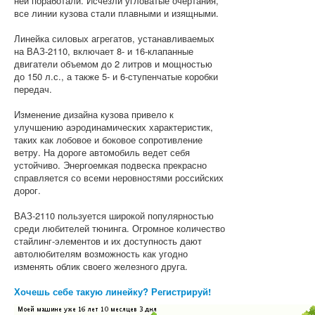
ней поработали. Исчезли угловатые очертания,
все линии кузова стали плавными и изящными.
Линейка силовых агрегатов, устанавливаемых
на ВАЗ-2110, включает 8- и 16-клапанные
двигатели объемом до 2 литров и мощностью
до 150 л.с., а также 5- и 6-ступенчатые коробки
передач.
Изменение дизайна кузова привело к
улучшению аэродинамических характеристик,
таких как лобовое и боковое сопротивление
ветру. На дороге автомобиль ведет себя
устойчиво. Энергоемкая подвеска прекрасно
справляется со всеми неровностями российских
дорог.
ВАЗ-2110 пользуется широкой популярностью
среди любителей тюнинга. Огромное количество
стайлинг-элементов и их доступность дают
автолюбителям возможность как угодно
изменять облик своего железного друга.
Хочешь себе такую линейку? Регистрируй!