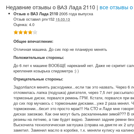
Недавние отзывы о ВАЗ Лада 2110 |
все отзывы о
Отзыв о
ВАЗ
Лада 2110
2005
года выпуска
Отзыв оставил
pnv152
15.03.13
Оценка:
4.0
Общее впечатление:
Отличная машина. До сих пор не планирую менять
Положительные стороны:
До 6 лет к машине ВООБЩЕ нареканий нет. Даже не скрипит сал
крепления козырька спидометра :) )
Отрицательные стороны:
Задолбался менять расходники...если так это назвать. Через 6 л
отломилась лапка (подушка) двигателя, через 7,5 лет рассыпалс
тормозные диски, порвался ремень ГРМ. Кстати, порвался при вк
до сих пор мучаюсь с тормозными дисками...уже 2 раза менял. 
торможении...бесит это просто мрак!!! На СТО и Ладе мне говоря
дисках заезжаю. Как они могут быть раскаленными зимой??? В о
резины на летнию, а там будет видно. Заменил задние ремни безо
Выскочила технологическая заглушка (справа на двигле их 2 шту
заметил. Заменил масло в коробке, т.к. меняли кулису на калин