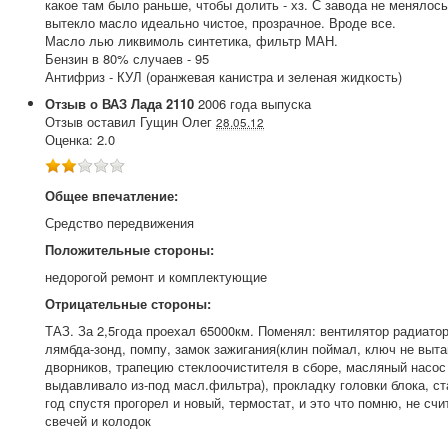
какое там было раньше, чтобы долить - хз. С завода не менялось
вытекло масло идеально чистое, прозрачное. Вроде все.
Масло лью ликвимоль синтетика, фильтр МАН.
Бензин в 80% случаев - 95
Антифриз - КУЛ (оранжевая канистра и зеленая жидкость)
Отзыв о
ВАЗ
Лада 2110
2006
года выпуска
Отзыв оставил
Гущин Олег
28.05.12
Оценка:
2.0
Общее впечатление:
Средство передвижения
Положительные стороны:
недорогой ремонт и комплектующие
Отрицательные стороны:
ТАЗ. За 2,5года проехал 65000км. Поменял: вентилятор радиатора
лямбда-зонд, помпу, замок зажигания(клин поймал, ключ не выт
дворников, трапецию стеклоочистителя в сборе, масляный насос
выдавливало из-под масл.фильтра), прокладку головки блока, ст
год спустя прогорел и новый, термостат, и это что помню, не сч
свечей и колодок