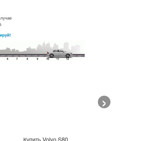
случае
д.
ируй!
›
Купить Volvo S80