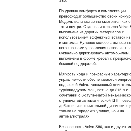
S80.
По уровню комфорта и комплектации
превосходит большинство своих конкур
Модель величественно смотрится как с
так и внутри. Отделка интерьера Volvo 
выполнена из дорогих материалов с
использованием эффектных вставок из
и металла. Рулевое колесо с вынесенн
него кнопками управления позволяют 
буквально дирижировать автомобилем.
выполнены в форме кресел с прекрасн
боковой поддержкой.
Мягкость хода и прекрасные характери
управляемости обеспечиваются энерго
подвеской Volvo. Бензиновый двигатель
турбонаддувом мощностью до 315 л.с. 
сочетании с 6-ступенчатой механическо
ступенчатой автоматической КПП позв
добиться исключительной динамики хо
только на городских улицах, но и на
автомагистралях.
Безопасность Volvo S80, как и других 