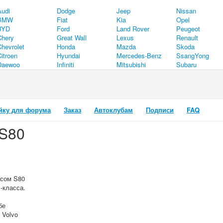
Audi
Dodge
Jeep
Nissan
BMW
Fiat
Kia
Opel
BYD
Ford
Land Rover
Peugeot
Chery
Great Wall
Lexus
Renault
Chevrolet
Honda
Mazda
Skoda
itroen
Hyundai
Mercedes-Benz
SsangYong
Daewoo
Infiniti
Mitsubishi
Subaru
йку для форума
Заказ
Автоклубам
Подписи
FAQ
 S80
ксом S80
-класса.
бе
 Volvo