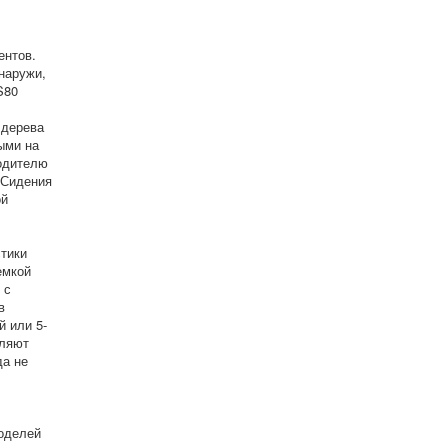
ентов.
наружи,
S80
 дерева
ыми на
водителю
 Сидения
ой
стики
емкой
 с
в
й или 5-
оляют
да не
моделей