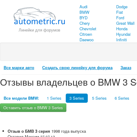
Audi
Dodge
BMW
Fiat
BYD
Ford
Chery
Great Wall
Chevrolet
Honda
Линейки для форумов
Citroen
Hyundai
Daewoo
Infiniti
Все марки авто
Создать свою линейку для форума
Заказ
Отзывы владельцев о BMW 3 Se
Все модели BMW:
1 Series
3 Series
5 Series
6 Series
Оставить отзыв о BMW 3 Series
Отзыв о
БМВ
3 серия
1998
года выпуска
Оставил
Максим
27.07.12