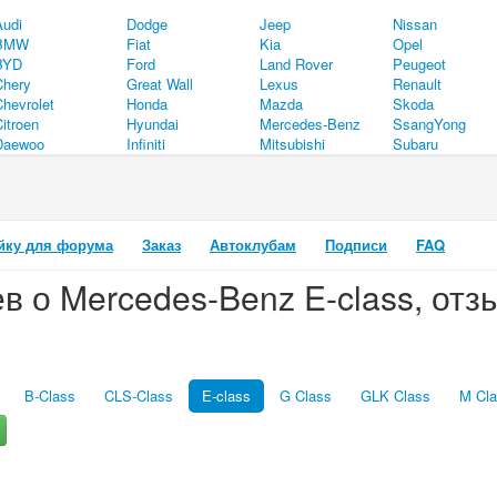
Audi
Dodge
Jeep
Nissan
BMW
Fiat
Kia
Opel
BYD
Ford
Land Rover
Peugeot
Chery
Great Wall
Lexus
Renault
Chevrolet
Honda
Mazda
Skoda
itroen
Hyundai
Mercedes-Benz
SsangYong
Daewoo
Infiniti
Mitsubishi
Subaru
йку для форума
Заказ
Автоклубам
Подписи
FAQ
 о Mercedes-Benz E-class, от
B-Class
CLS-Class
E-class
G Class
GLK Class
M Cl