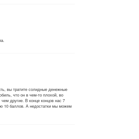
па.
пать, вы тратите солидные денежные
биль, что он в чем-то плохой, во
чем другие. В конце концов нас 7
аю 10 баллов. А недостатки мы можем