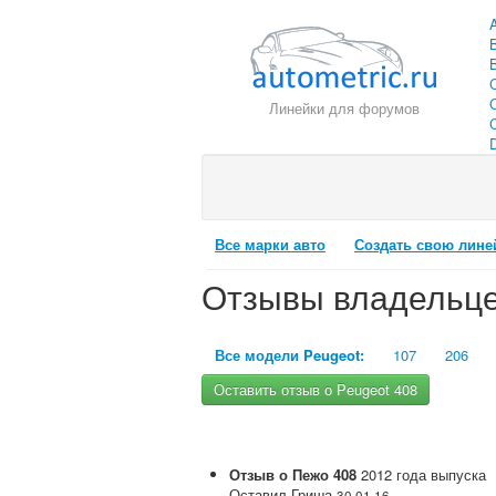
Линейки для форумов
C
Все марки авто
Создать свою лине
Отзывы владельцев
Все модели Peugeot:
107
206
Оставить отзыв о Peugeot 408
Отзыв о
Пежо
408
2012
года выпуска
Оставил
Гриша
30.01.16