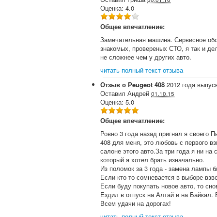
Оценка:
4.0
Общее впечатление:
Замечательная машина. Сервисное обс
знакомых, провереных СТО, я так и де
не сложнее чем у других авто.
читать полный текст отзыва
Отзыв о
Peugeot
408
2012
года выпус
Оставил
Андрей
01.10.15
Оценка:
5.0
Общее впечатление:
Ровно 3 года назад пригнал я своего П
408 для меня, это любовь с первого в
салоне этого авто.За три года я ни на
который я хотел брать изначально.
Из поломок за 3 года - замена лампы б
Если кто то сомневается в выборе взв
Если буду покупать новое авто, то сно
Ездил в отпуск на Алтай и на Байкал.
Всем удачи на дорогах!
читать полный текст отзыва