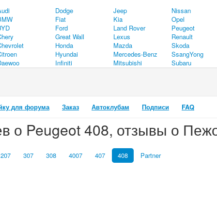
Audi
Dodge
Jeep
Nissan
BMW
Fiat
Kia
Opel
BYD
Ford
Land Rover
Peugeot
Chery
Great Wall
Lexus
Renault
Chevrolet
Honda
Mazda
Skoda
itroen
Hyundai
Mercedes-Benz
SsangYong
Daewoo
Infiniti
Mitsubishi
Subaru
йку для форума
Заказ
Автоклубам
Подписи
FAQ
 о Peugeot 408, отзывы о Пеж
207
307
308
4007
407
408
Partner