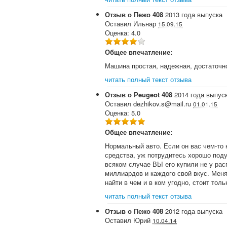
Отзыв о
Пежо
408
2013
года выпуска
Оставил
Ильнар
15.09.15
Оценка:
4.0
Общее впечатление:
Машина простая, надежная, достаточн
читать полный текст отзыва
Отзыв о
Peugeot
408
2014
года выпус
Оставил
dezhikov.s@mail.ru
01.01.15
Оценка:
5.0
Общее впечатление:
Нормальный авто. Если он вас чем-то 
средства, уж потрудитесь хорошо подум
всяком случае ВЫ его купили не у рас
миллиардов и каждого свой вкус. Мен
найти в чем и в ком угодно, стоит тол
читать полный текст отзыва
Отзыв о
Пежо
408
2012
года выпуска
Оставил
Юрий
10.04.14