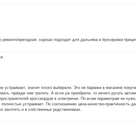
о ремонтопригодная, хорошо подходит для дальняка и буксировки прице
ка
не устраивает, значит плохо выбирали. Это не баранки в магазине поку
ать, прежде чем тратить. А если уж приобрели, то нечего ругать автомо
пространителей кроссвордов в электричке. По всем параметрам не хуже, 
я полностью устраивает. По соотношению цена-качество-практичность д
ько захотеть и в собственных родственниках.