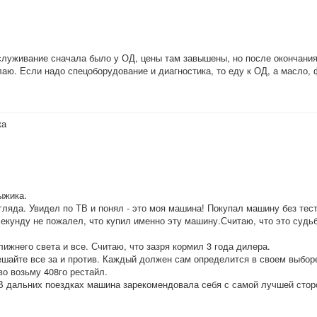
луживание сначала было у ОД, цены там завышены, но после окончания
лаю. Если надо спецоборудование и диагностика, то еду к ОД, а масло,
ка
ыжика.
згляда. Увидел по ТВ и понял - это моя машина! Покупал машину без тес
 секунду не пожалел, что купил именно эту машину.Считаю, что это судь
лижнего света и все. Считаю, что зазря кормил 3 года дилера.
ешайте все за и против. Каждый должен сам определится в своем выбор
во возьму 408го рестайл.
 В дальних поездках машина зарекомендовала себя с самой лучшей стор