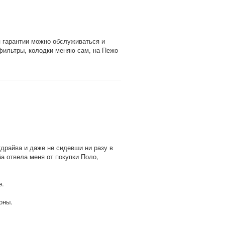
 гарантии можно обслуживаться и
 фильтры, колодки меняю сам, на Пежо
тдрайва и даже не сидевши ни разу в
ба отвела меня от покупки Поло,
е.
оны.