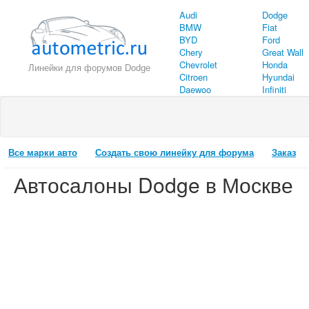
Audi
Dodge
BMW
Fiat
BYD
Ford
Chery
Great Wall
Chevrolet
Honda
Линейки для форумов Dodge
Citroen
Hyundai
Daewoo
Infiniti
Все марки авто
Создать свою линейку для форума
Заказ
Автосалоны Dodge в Москве