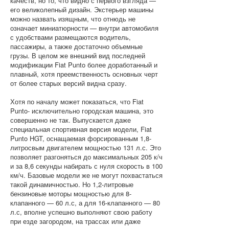
качеств, но то, что видно с первого взгляда —
его великолепный дизайн. Экстерьер машины
можно назвать изящным, что отнюдь не
означает миниатюрности — внутри автомобиля
с удобствами размещаются водитель,
пассажиры, а также достаточно объемные
грузы. В целом же внешний вид последней
модификации Fiat Punto более доработанный и
плавный, хотя преемственность основных черт
от более старых версий видна сразу.
Хотя по началу может показаться, что Fiat
Punto- исключительно городская машина, это
совершенно не так. Выпускается даже
специальная спортивная версия модели, Fiat
Punto HGT, оснащаемая форсированным 1,8-
литросвым двигателем мощностью 131 л.с. Это
позволяет разгоняться до максимальных 205 к/ч
и за 8,6 секунды набирать с нуля скорость в 100
км/ч. Базовые модели же не могут похвастаться
такой динамичностью. Но 1,2-литровые
бензиновые моторы мощностью для 8-
клапанного — 60 л.с, а для 16-клапанного — 80
л.с, вполне успешно выполняют свою работу
при езде загородом, на трассах или даже