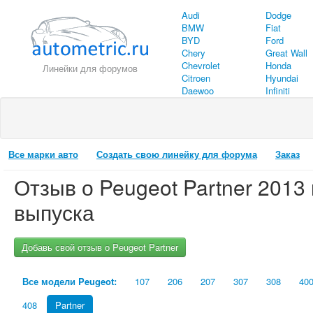
Audi
Dodge
BMW
Fiat
BYD
Ford
Chery
Great Wall
Chevrolet
Honda
Линейки для форумов
Citroen
Hyundai
Daewoo
Infiniti
Все марки авто
Создать свою линейку для форума
Заказ
Отзыв о
Peugeot
Partner
2013
выпуска
Добавь свой отзыв о Peugeot Partner
Все модели Peugeot:
107
206
207
307
308
40
408
Partner