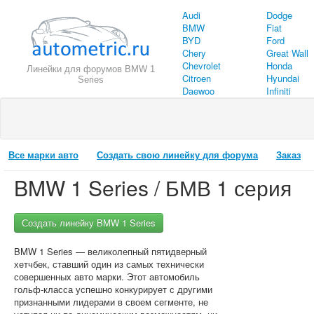
Audi
Dodge
BMW
Fiat
BYD
Ford
Chery
Great Wall
Chevrolet
Honda
Линейки для форумов BMW 1
Citroen
Hyundai
Series
Daewoo
Infiniti
Все марки авто
Создать свою линейку для форума
Заказ
BMW 1 Series / БМВ 1 серия
Создать линейку BMW 1 Series
BMW 1 Series — великолепный пятидверный
хетчбек, ставший один из самых технически
совершенных авто марки. Этот автомобиль
гольф-класса успешно конкурирует с другими
признанными лидерами в своем сегменте, не