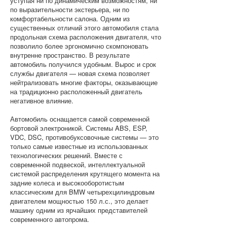
уступая ни по динамическим возможностям, ни
по выразительности экстерьера, ни по
комфортабельности салона. Одним из
существенных отличий этого автомобиля стала
продольная схема расположения двигателя, что
позволило более эргономично скомпоновать
внутренне пространство. В результате
автомобиль получился удобным. Вырос и срок
службы двигателя — новая схема позволяет
нейтрализовать многие факторы, оказывающие
на традиционно расположенный двигатель
негативное влияние.
Автомобиль оснащается самой современной
бортовой электроникой. Системы ABS, ESP,
VDC, DSC, противобуксовочные системы — это
только самые известные из использованных
технологических решений. Вместе с
современной подвеской, интеллектуальной
системой распределения крутящего момента на
задние колеса и высокооборотистым
классическим для BMW четырехцилиндровым
двигателем мощностью 150 л.с., это делает
машину одним из ярчайших представителей
современного автопрома.