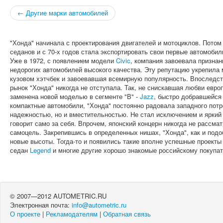
← Другие марки автомобилей
"Хонда" начинала с проектирования двигателей и мотоциклов. Пото
седанов и с 70-х годов стала экспортировать свои первые автомобили
Уже в 1972, с появлением модели
Civic
, компания завоевала признан
недорогих автомобилей высокого качества. Эту репутацию укрепила
кузовом хэтчбек и завоевавшая всемирную популярность. Впоследст
рынок "Хонда" никогда не отступала. Так, не снискавшая любви евро
заменена новой моделью в сегменте "В" -
Jazz
, быстро добравшейся
компактные автомобили, "Хонда" постоянно радовала западного потр
надежностью, но и вместительностью. Не стал исключением и ярки
говорит само за себя. Впрочем, японский концерн никогда не рассма
самоцель. Закрепившись в определенных нишах, "Хонда", как и под
новые высоты. Тогда-то и появились такие вполне успешные проекты
седан
Legend
и многие другие хорошо знакомые российскому покупа
© 2007—2012 AUTOMETRIC.RU
Электронная почта:
info@autometric.ru
О проекте
|
Рекламодателям
|
Обратная связь