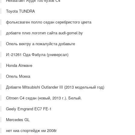
Нехватает Ауди 100 кузов С4
Toyota TUNDRA
фольксваген полло седан серебристого цвета
добавте плиз логотип сайта audi-gomel.by
Опель вектру а пожалуйста добавьте
И:-21261 Ода Фабула (универсал)
Honda Airwave
Опель Мокка
Добавте Mitsubishi Outlander III (2013 модельный год)
Citroen C4 седан (новый, 2013 г.). Белый.
Geely Emgrand EC7 FE-1
Mercedes GL
нет киа спортейдж км 2008г