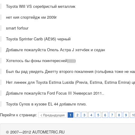
Toyota Will VS серебристый металлик
нет кия спортейдж км 2009г
smart forfour
Toyota Sprinter Carib (AE95) черный
Добавьте пожалуйста Опель Астра J хетчбек и седан
Хотелось бы фоны поинтересней)))))))
Был бы рад увидеть Джетту второго покаления (гольфика тоже не на
Нет линеек для Toyota Estima Lusida (Previa, Estima, Estima Emina) 
Добавьте пожалуйста Ford Focus III Универсал 2011..
Toyota Cynos в кузове EL 44 добавьте плиз.
Перейти к странице:
2
3
4
5
6
7
8
9
1
< Предыдущая
1
© 2007—2012 AUTOMETRIC.RU