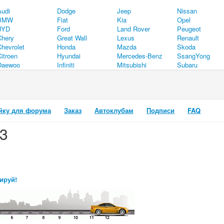
Audi
Dodge
Jeep
Nissan
BMW
Fiat
Kia
Opel
BYD
Ford
Land Rover
Peugeot
Chery
Great Wall
Lexus
Renault
Chevrolet
Honda
Mazda
Skoda
itroen
Hyundai
Mercedes-Benz
SsangYong
Daewoo
Infiniti
Mitsubishi
Subaru
йку для форума
Заказ
Автоклубам
Подписи
FAQ
3
ируй!