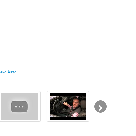
екс Авто
›