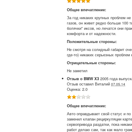
Общее впечатление:
За год никаких крупных проблем не
газов, он живет редко больше 100 
болячки" иксов, но лечатся они пр
комфорта и от надежности.
Положительные стороны:
Не смотря на солидный габарит оче
где-то) никаких серьезных проблем 
Отрицательные стороны:
Не заметил
Отзыв о
BMW
X3
2005
года выпуск
Отзыв оставил
Виталий
07.05.14
Оценка:
2.0
Общее впечатление:
Авто оправдывает свой статус и по
заменил клапан рециркуляции карте
сервопривода раздатки, пока никак
работ делаю сам, так как мало гра