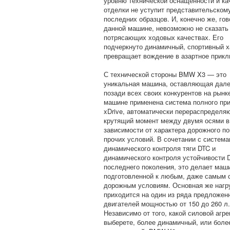
уровню технической оснащенности и ка
отделки не уступит представительском
последних образцов. И, конечно же, гов
данной машине, невозможно не сказать 
потрясающих ходовых качествах. Его
подчеркнуто динамичный, спортивный х
превращает вождение в азартное прикл
С технической стороны BMW X3 — это
уникальная машина, оставляющая дале
позади всех своих конкурентов на рынк
машине применена система полного пр
xDrive, автоматически перераспредел
крутящий момент между двумя осями в
зависимости от характера дорожного по
прочих условий. В сочетании с систем
динамического контроля тяги DTC и
динамического контроля устойчивости
последнего поколения, это делает маш
подготовленной к любым, даже самым
дорожным условиям. Основная же нагр
приходится на один из ряда предложен
двигателей мощностью от 150 до 260 л.
Независимо от того, какой силовой агре
выберете, более динамичный, или боле