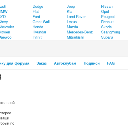
Audi
Dodge
Jeep
Nissan
BMW
Fiat
Kia
Opel
BYD
Ford
Land Rover
Peugeot
Chery
Great Wall
Lexus
Renault
Chevrolet
Honda
Mazda
Skoda
itroen
Hyundai
Mercedes-Benz
SsangYong
Daewoo
Infiniti
Mitsubishi
Subaru
йку для форума
Заказ
Автоклубам
Подписи
FAQ
3
ительной
оторое
 ваши
торый по