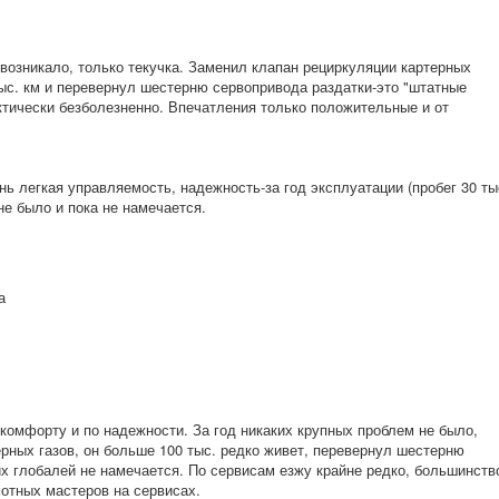
 возникало, только текучка. Заменил клапан рециркуляции картерных
тыс. км и перевернул шестерню сервопривода раздатки-это "штатные
актически безболезненно. Впечатления только положительные и от
нь легкая управляемость, надежность-за год эксплуатации (пробег 30 ты
не было и пока не намечается.
а
 комфорту и по надежности. За год никаких крупных проблем не было,
рных газов, он больше 100 тыс. редко живет, перевернул шестерню
их глобалей не намечается. По сервисам езжу крайне редко, большинств
мотных мастеров на сервисах.