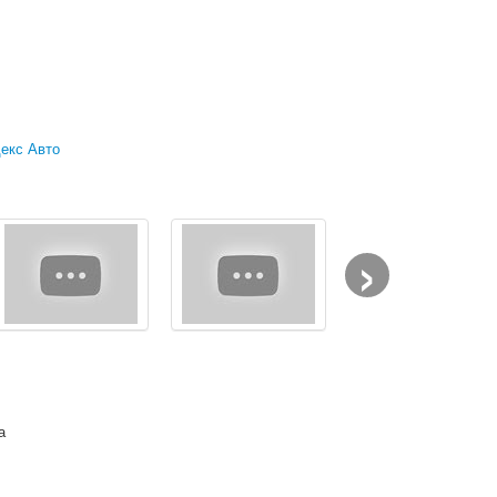
екс Авто
›
а