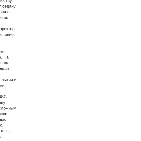
честву
у седану
оря о
о ее
арактер
ючение.
ко
е. На
ивода
яющая
крытия и
ами
 DSC
ину
 сложным
узка
ных
с.
гат вы
е