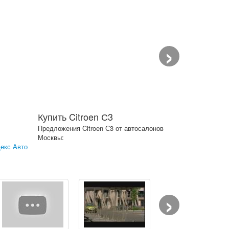
›
Купить Citroen С3
Предложения Citroen С3 от автосалонов
Москвы:
екс Авто
›