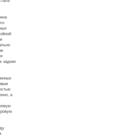
стала
нена
его
чных
лойной
чи
ально
ше
ия
х задних
ченных
новые
ностью
енно, а
ровую
тровую
иду
м