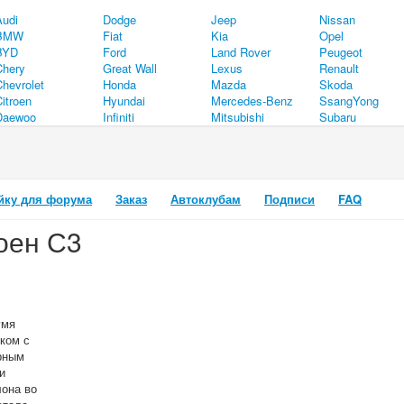
Audi
Dodge
Jeep
Nissan
BMW
Fiat
Kia
Opel
BYD
Ford
Land Rover
Peugeot
Chery
Great Wall
Lexus
Renault
Chevrolet
Honda
Mazda
Skoda
itroen
Hyundai
Mercedes-Benz
SsangYong
Daewoo
Infiniti
Mitsubishi
Subaru
йку для форума
Заказ
Автоклубам
Подписи
FAQ
роен С3
умя
ком с
рным
и
лона во