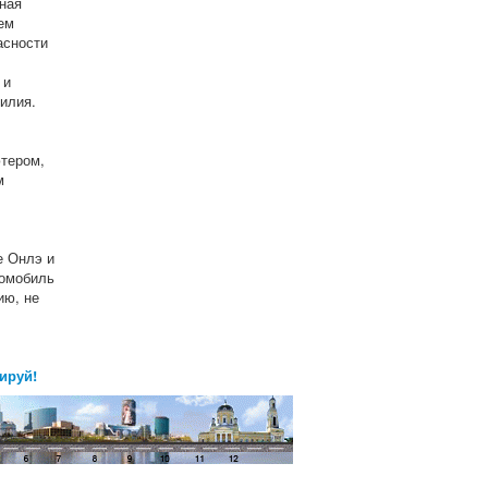
вная
ем
асности
 и
илия.
тером,
м
е Онлэ и
томобиль
ию, не
ируй!