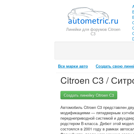
Линейки для форумов Citroen
C
С3
Все марки авто
Создать свою лине
Citroen С3 / Сит
Создать линейку Citroen С3
Автомобиль Citroen C3 представлен дв
модификациями — пятидверным хэтчбе
переднеприводной системой и двухдве
родстером В-класса. Дебют этой модел
состоялся в 2001 году в рамках автоса