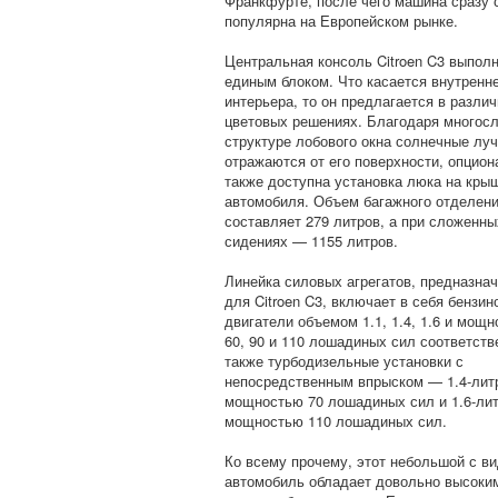
Франкфурте, после чего машина сразу 
популярна на Европейском рынке.
Центральная консоль Citroen C3 выпол
единым блоком. Что касается внутренн
интерьера, то он предлагается в разли
цветовых решениях. Благодаря многос
структуре лобового окна солнечные лу
отражаются от его поверхности, опцион
также доступна установка люка на кры
автомобиля. Объем багажного отделен
составляет 279 литров, а при сложенны
сидениях — 1155 литров.
Линейка силовых агрегатов, предназна
для Citroen C3, включает в себя бензи
двигатели объемом 1.1, 1.4, 1.6 и мощ
60, 90 и 110 лошадиных сил соответств
также турбодизельные установки с
непосредственным впрыском — 1.4-лит
мощностью 70 лошадиных сил и 1.6-ли
мощностью 110 лошадиных сил.
Ко всему прочему, этот небольшой с в
автомобиль обладает довольно высоки