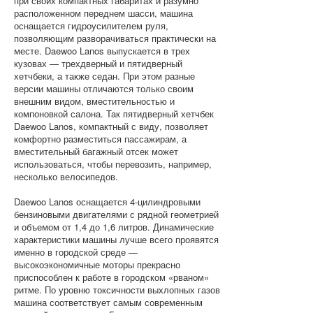
при своих компактных габаритах и разумно
расположенном переднем шасси, машина
оснащается гидроусилителем руля,
позволяющим разворачиваться практически на
месте. Daewoo Lanos выпускается в трех
кузовах — трехдверный и пятидверный
хетчбеки, а также седан. При этом разные
версии машины отличаются только своим
внешним видом, вместительностью и
компоновкой салона. Так пятидверный хетчбек
Daewoo Lanos, компактный с виду, позволяет
комфортно разместиться пассажирам, а
вместительный багажный отсек может
использоваться, чтобы перевозить, например,
несколько велосипедов.
Daewoo Lanos оснащается 4-цилиндровыми
бензиновыми двигателями с рядной геометрией
и объемом от 1,4 до 1,6 литров. Динамические
характеристики машины лучше всего проявятся
именно в городской среде —
высокоэкономичные моторы прекрасно
приспособлен к работе в городском «рваном»
ритме. По уровню токсичности выхлопных газов
машина соответствует самым современным