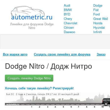
Audi
Dodge
BMW
Fiat
BYD
Ford
Chery
Great Wall
Chevrolet
Honda
Линейки для форумов Dodge
Citroen
Hyundai
Nitro
Daewoo
Infiniti
Все марки авто
Создать свою линейку для форума
Заказ
Dodge Nitro / Додж Нитро
Создать линейку Dodge Nitro
Хочешь себе такую линейку? Регистрируй!