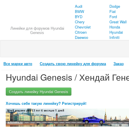
Audi
Dodge
BMW
Fiat
BYD
Ford
Chery
Great Wall
Chevrolet
Honda
Линейки для форумов Hyundai
Citroen
Hyundai
Genesis
Daewoo
Infiniti
Все марки авто
Создать свою линейку для форума
Заказ
Hyundai Genesis / Хендай Ген
Создать линейку Hyundai Genesis
Хочешь себе такую линейку? Регистрируй!