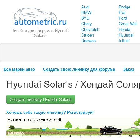
Audi
Dodge
BMW
Fiat
BYD
Ford
Chery
Great Wall
Chevrolet
Honda
Линейки для форумов Hyundai
Citroen
Hyundai
Solaris
Daewoo
Infiniti
Все марки авто
Создать свою линейку для форума
Заказ
Hyundai Solaris / Хендай Соля
Создать линейку Hyundai Solaris
Хочешь себе такую линейку? Регистрируй!