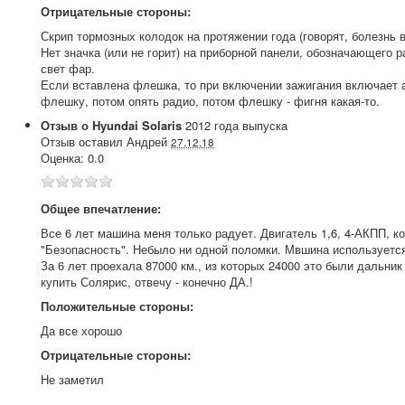
Отрицательные стороны:
Скрип тормозных колодок на протяжении года (говорят, болезнь в
Нет значка (или не горит) на приборной панели, обозначающего 
свет фар.
Если вставлена флешка, то при включении зажигания включает 
флешку, потом опять радио, потом флешку - фигня какая-то.
Отзыв о
Hyundai
Solaris
2012
года выпуска
Отзыв оставил
Андрей
27.12.18
Оценка:
0.0
Общее впечатление:
Все 6 лет машина меня только радует. Двигатель 1,6, 4-АКПП, 
"Безопасность". Небыло ни одной поломки. Мвшина используетс
За 6 лет проехала 87000 км., из которых 24000 это были дальник
купить Солярис, отвечу - конечно ДА.!
Положительные стороны:
Да все хорошо
Отрицательные стороны:
Не заметил