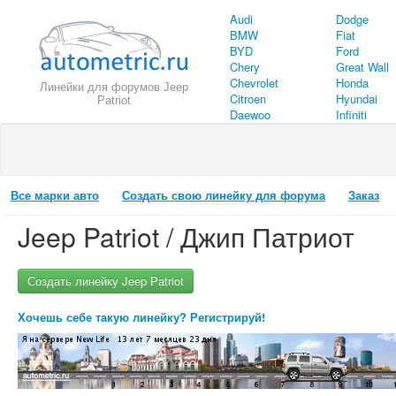
Audi
Dodge
BMW
Fiat
BYD
Ford
Chery
Great Wall
Chevrolet
Honda
Линейки для форумов Jeep
Citroen
Hyundai
Patriot
Daewoo
Infiniti
Все марки авто
Создать свою линейку для форума
Заказ
Jeep Patriot / Джип Патриот
Создать линейку Jeep Patriot
Хочешь себе такую линейку? Регистрируй!