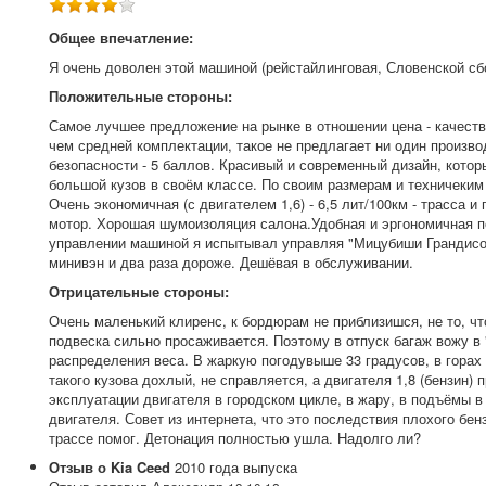
Общее впечатление:
Я очень доволен этой машиной (рейстайлинговая, Словенской сбо
Положительные стороны:
Самое лучшее предложение на рынке в отношении цена - качество
чем средней комплектации, такое не предлагает ни один произво
безопасности - 5 баллов. Красивый и современный дизайн, кото
большой кузов в своём классе. По своим размерам и техничеким
Очень экономичная (с двигателем 1,6) - 6,5 лит/100км - трасса и 
мотор. Хорошая шумоизоляция салона.Удобная и эргономичная п
управлении машиной я испытывал управляя "Мицубиши Грандисом
минивэн и два раза дороже. Дешёвая в обслуживании.
Отрицательные стороны:
Очень маленький клиренс, к бордюрам не приблизишся, не то, чт
подвеска сильно просаживается. Поэтому в отпуск багаж вожу в
распределения веса. В жаркую погодувыше 33 градусов, в горах 
такого кузова дохлый, не справляется, а двигателя 1,8 (бензин)
эксплуатации двигателя в городском цикле, в жару, в подъёмы 
двигателя. Совет из интернета, что это последствия плохого бен
трассе помог. Детонация полностью ушла. Надолго ли?
Отзыв о
Kia
Ceed
2010
года выпуска