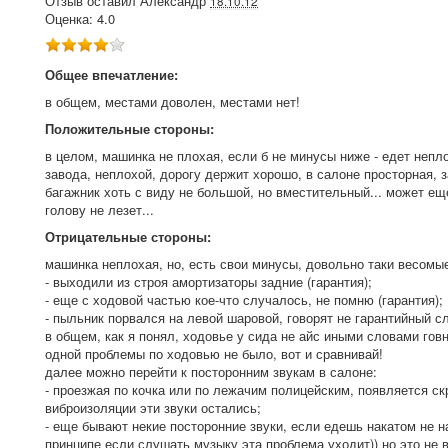
Отзыв оставил
Александр
18.10.12
Оценка:
4.0
Общее впечатление:
в общем, местами доволен, местами нет!
Положительные стороны:
в целом, машинка не плохая, если б не минусы ниже - едет непло
завода, неплохой, дорогу держит хорошо, в салоне просторная, 
багажник хоть с виду не большой, но вместительный... может еще
голову не лезет...
Отрицательные стороны:
машинка неплохая, но, есть свои минусы, довольно таки весомы
- выходили из строя амортизаторы задние (гарантия);
- еще с ходовой частью кое-что случалось, не помню (гарантия);
- пыльник порвался на левой шаровой, говорят не гарантийный сл
в общем, как я понял, ходовье у сида не айс иными словами говн
одной проблемы по ходовью не было, вот и сравнивай!
далее можно перейти к посторонним звукам в салоне:
- проезжая по кочка или по лежачим полицейским, появляется ск
виброизоляции эти звуки остались;
- еще бывают некие посторонние звуки, если едешь накатом не на
принципе если слушать музыку эта проблема уходит)) но это не 