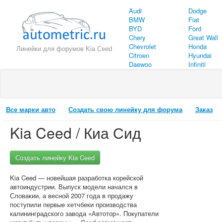
Audi
Dodge
BMW
Fiat
BYD
Ford
Chery
Great Wall
Chevrolet
Honda
Линейки для форумов Kia Ceed
Citroen
Hyundai
Daewoo
Infiniti
Все марки авто
Создать свою линейку для форума
Заказ
Kia Ceed / Киа Сид
Создать линейку Kia Ceed
Kia Ceed — новейшая разработка корейской
автоиндустрии. Выпуск модели начался в
Словакии, а весной 2007 года в продажу
поступили первые хетчбеки производства
калининградского завода «Автотор». Покупатели