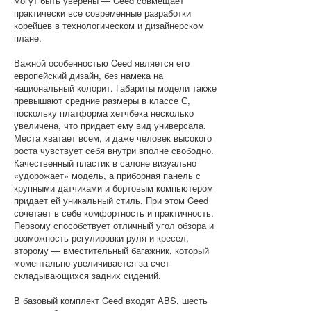
могут быть уверены — Ceed совмещает
практически все современные разработки
корейцев в технологическом и дизайнерском
плане.
Важной особенностью Ceed является его
европейский дизайн, без намека на
национальный колорит. Габариты модели также
превышают средние размеры в классе С,
поскольку платформа хетчбека несколько
увеличена, что придает ему вид универсала.
Места хватает всем, и даже человек высокого
роста чувствует себя внутри вполне свободно.
Качественный пластик в салоне визуально
«удорожает» модель, а приборная панель с
крупными датчиками и бортовым компьютером
придает ей уникальный стиль. При этом Ceed
сочетает в себе комфортность и практичность.
Первому способствует отличный угол обзора и
возможность регулировки руля и кресел,
второму — вместительный багажник, который
моментально увеличивается за счет
складывающихся задних сидений.
В базовый комплект Ceed входят ABS, шесть