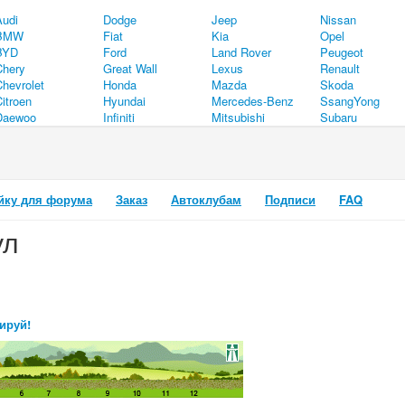
Audi
Dodge
Jeep
Nissan
BMW
Fiat
Kia
Opel
BYD
Ford
Land Rover
Peugeot
Chery
Great Wall
Lexus
Renault
Chevrolet
Honda
Mazda
Skoda
itroen
Hyundai
Mercedes-Benz
SsangYong
Daewoo
Infiniti
Mitsubishi
Subaru
йку для форума
Заказ
Автоклубам
Подписи
FAQ
ул
ируй!