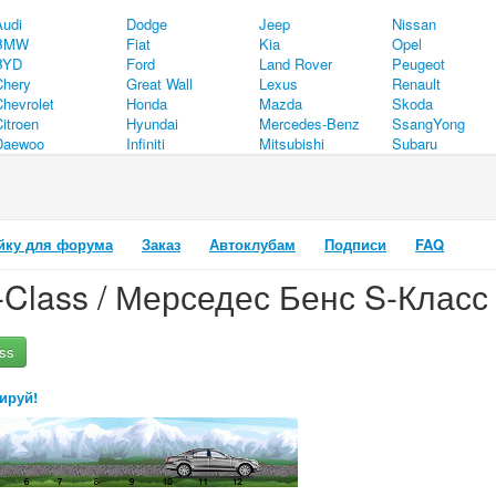
Audi
Dodge
Jeep
Nissan
BMW
Fiat
Kia
Opel
BYD
Ford
Land Rover
Peugeot
Chery
Great Wall
Lexus
Renault
Chevrolet
Honda
Mazda
Skoda
itroen
Hyundai
Mercedes-Benz
SsangYong
Daewoo
Infiniti
Mitsubishi
Subaru
йку для форума
Заказ
Автоклубам
Подписи
FAQ
Class / Мерседес Бенс S-Класс
ss
ируй!