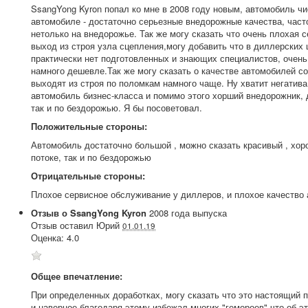
SsangYong Kyron попал ко мне в 2008 году новым, автомобиль чи
автомобиле - достаточно серьезные внедорожные качества, част
нетолько на внедорожье. Так же могу сказать что очень плохая с
выход из строя узла сцепления,могу добавить что в диллерских 
практически нет подготовленных и знающих специалистов, очень 
намного дешевле.Так же могу сказать о качестве автомобилей со
выходят из строя по поломкам намного чаще. Ну хватит негатива
автомобиль бизнес-класса и помимо этого хорший внедорожник, д
так и по бездорожью. Я бы посоветовал.
Положительные стороны:
Автомобиль достаточно большой , можно сказать красивый , хоро
потоке, так и по бездорожью
Отрицательные стороны:
Плохое сервисное обслуживание у диллеров, и плохое качество 
Отзыв о
SsangYong
Kyron
2008
года выпуска
Отзыв оставил
Юрий
01.01.19
Оценка:
4.0
Общее впечатление:
При определенных доработках, могу сказать что это настоящий п
и наверное благодаря этому избежал многих "гемороев" что об э