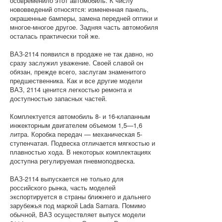
осовременило этот автомобиль. К числу
нововведений относятся: измененная панель,
окрашенные бамперы, замена передней оптики и
многое-многое другое. Задняя часть автомобиля
осталась практически той же.
ВАЗ-2114 появился в продаже не так давно, но
сразу заслужил уважение. Своей славой он
обязан, прежде всего, заслугам знаменитого
предшественника. Как и все другие модели
ВАЗ, 2114 ценится легкостью ремонта и
доступностью запасных частей.
Комплектуется автомобиль 8- и 16-клапанным
инжекторным двигателем объемом 1,5—1,6
литра. Коробка передач — механическая 5-
ступенчатая. Подвеска отличается мягкостью и
плавностью хода. В некоторых комплектациях
доступна регулируемая пневмоподвеска.
ВАЗ-2114 выпускается не только для
российского рынка, часть моделей
экспортируется в страны ближнего и дальнего
зарубежья под маркой Lada Samara. Помимо
обычной, ВАЗ осуществляет выпуск модели