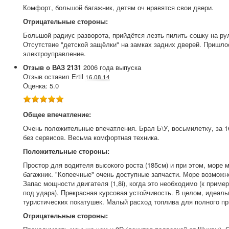
Комфорт, большой багажник, детям оч нравятся свои двери.
Отрицательные стороны:
Большой радиус разворота, прийдётся лезть пилить сошку на ру
Отсутствие "детской защёлки" на замках задних дверей. Пришлос
электроуправление.
Отзыв о
ВАЗ
2131
2006
года выпуска
Отзыв оставил
Ertil
16.08.14
Оценка:
5.0
Общее впечатление:
Очень положительные впечатления. Брал Б\У, восьмилетку, за 16
без сервисов. Весьма комфортная техника.
Положительные стороны:
Простор для водителя высокого роста (185см) и при этом, море 
багажник. "Копеечные" очень доступные запчасти. Море возможн
Запас мощности двигателя (1,8i), когда это необходимо (к пример
под удара). Прекрасная курсовая устойчивость. В целом, идеал
туристических покатушек. Малый расход топлива для полного пр
Отрицательные стороны: