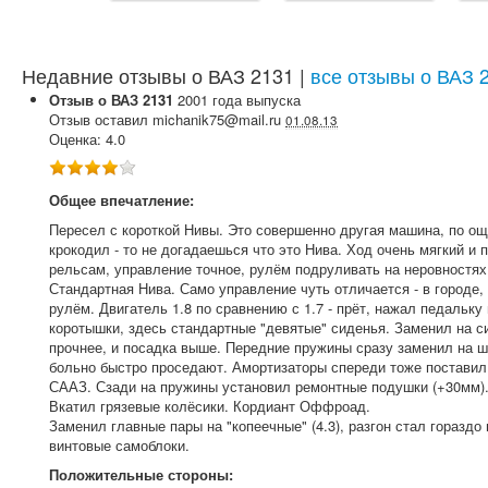
Недавние отзывы о ВАЗ 2131 |
все отзывы о ВАЗ 
Отзыв о
ВАЗ
2131
2001
года выпуска
Отзыв оставил
michanik75@mail.ru
01.08.13
Оценка:
4.0
Общее впечатление:
Пересел с короткой Нивы. Это совершенно другая машина, по ощ
крокодил - то не догадаешься что это Нива. Ход очень мягкий и
рельсам, управление точное, рулём подруливать на неровностях 
Стандартная Нива. Само управление чуть отличается - в городе,
рулём. Двигатель 1.8 по сравнению с 1.7 - прёт, нажал педальку
коротышки, здесь стандартные "девятые" сиденья. Заменил на с
прочнее, и посадка выше. Передние пружины сразу заменил на ш
больно быстро проседают. Амортизаторы спереди тоже поставил
СААЗ. Сзади на пружины установил ремонтные подушки (+30мм)
Вкатил грязевые колёсики. Кордиант Оффроад.
Заменил главные пары на "копеечные" (4.3), разгон стал гораздо
винтовые самоблоки.
Положительные стороны: