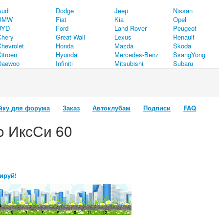
Audi
Dodge
Jeep
Nissan
BMW
Fiat
Kia
Opel
BYD
Ford
Land Rover
Peugeot
Chery
Great Wall
Lexus
Renault
Chevrolet
Honda
Mazda
Skoda
itroen
Hyundai
Mercedes-Benz
SsangYong
Daewoo
Infiniti
Mitsubishi
Subaru
йку для форума
Заказ
Автоклубам
Подписи
FAQ
vo ИксСи 60
ируй!