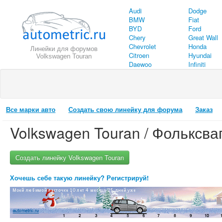
Audi
Dodge
BMW
Fiat
BYD
Ford
Chery
Great Wall
Chevrolet
Honda
Линейки для форумов
Citroen
Hyundai
Volkswagen Touran
Daewoo
Infiniti
Все марки авто
Создать свою линейку для форума
Заказ
Volkswagen Touran / Фольксва
Создать линейку Volkswagen Touran
Хочешь себе такую линейку? Регистрируй!