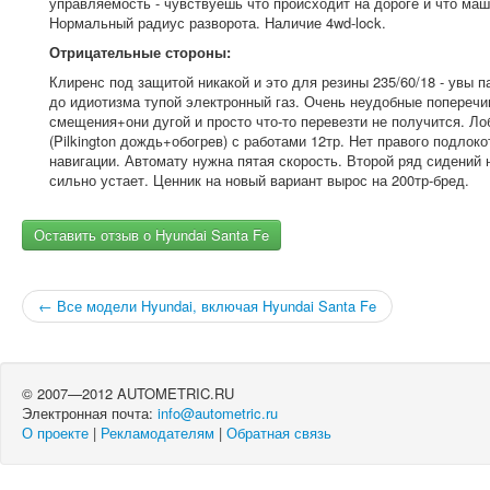
управляемость - чувствуешь что происходит на дороге и что маш
Нормальный радиус разворота. Наличие 4wd-lock.
Отрицательные стороны:
Клиренс под защитой никакой и это для резины 235/60/18 - увы п
до идиотизма тупой электронный газ. Очень неудобные поперечи
смещения+они дугой и просто что-то перевезти не получится. Ло
(Pilkington дождь+обогрев) с работами 12тр. Нет правого подлок
навигации. Автомату нужна пятая скорость. Второй ряд сидений
сильно устает. Ценник на новый вариант вырос на 200тр-бред.
Оставить отзыв о Hyundai Santa Fe
← Все модели Hyundai, включая Hyundai Santa Fe
© 2007—2012 AUTOMETRIC.RU
Электронная почта:
info@autometric.ru
О проекте
|
Рекламодателям
|
Обратная связь