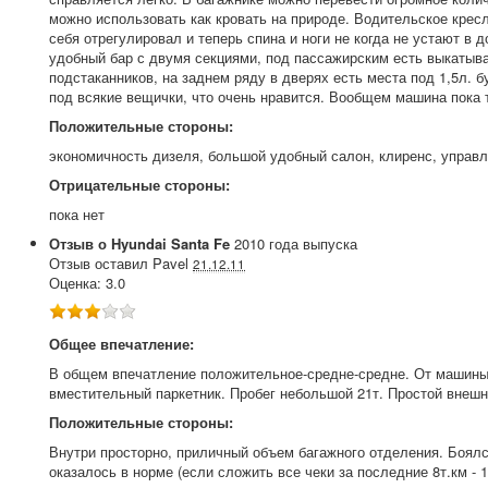
можно использовать как кровать на природе. Водительское кресл
себя отрегулировал и теперь спина и ноги не когда не устают в д
удобный бар с двумя секциями, под пассажирским есть выкатываю
подстаканников, на заднем ряду в дверях есть места под 1,5л. 
под всякие вещички, что очень нравится. Вообщем машина пока 
Положительные стороны:
экономичность дизеля, большой удобный салон, клиренс, управле
Отрицательные стороны:
пока нет
Отзыв о
Hyundai
Santa Fe
2010
года выпуска
Отзыв оставил
Pavel
21.12.11
Оценка:
3.0
Общее впечатление:
В общем впечатление положительное-средне-средне. От машины 
вместительный паркетник. Пробег небольшой 21т. Простой внешн
Положительные стороны:
Внутри просторно, приличный объем багажного отделения. Боялс
оказалось в норме (если сложить все чеки за последние 8т.км - 1