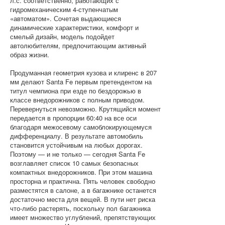
л.с. соответственно, работающих с
гидромеханическим 4-ступенчатым
«автоматом». Сочетая выдающиеся
динамические характеристики, комфорт и
смелый дизайн, модель подойдет
автолюбителям, предпочитающим активный
образ жизни.
Продуманная геометрия кузова и клиренс в 207
мм делают Santa Fe первым претендентом на
титул чемпиона при езде по бездорожью в
классе внедорожников с полным приводом.
Перевернуться невозможно. Крутящийся момент
передается в пропорции 60:40 на все оси
благодаря межосевому самоблокирующемуся
дифференциалу. В результате автомобиль
становится устойчивым на любых дорогах.
Поэтому — и не только — сегодня Santa Fe
возглавляет список 10 самых безопасных
компактных внедорожников. При этом машина
просторна и практична. Пять человек свободно
разместятся в салоне, а в багажнике останется
достаточно места для вещей. В пути нет риска
что-либо растерять, поскольку пол багажника
имеет множество углублений, препятствующих