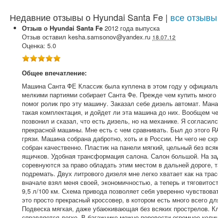
Недавние отзывы о Hyundai Santa Fe |
все отзывы
Отзыв о
Hyundai
Santa Fe
2012
года выпуска
Отзыв оставил
kesha.samsonov@yandex.ru
18.07.12
Оценка:
5.0
Общее впечатление:
Машина Санта ФЕ Классик была куплена в этом году у официальн
мелкими партиями собирает Санта Фе. Прежде чем купить много 
помог ролик про эту машину. Заказал себе дизель автомат. Манаг
такая комплектация, и дойдет ли эта машина до них. Вообщем ч
позвонил и сказал, что есть дизель, но на механике. Я согласи
прекрасной машины. Мне есть с чем сравнивать. Был до этого RA
грязи. Машина собрана дабротно, хоть и в России. Ни чего не скр
собран качественно. Пластик на панели мягкий, цельный без вся
ящичков. Удобная трансформация салона. Салон большой. На за
соревнуются за право обладать этим местом в дальней дороге, 
подремать. Двух литрового дизеля мне легко хватает как на трас
вначале взял меня своей, экономичностью, а теперь и тяговитос
9,5 л/100 км. Схема привода позволяет себя уверенно чувствова
это просто прекрасный кроссовер, в котором есть много всего дл
Подвеска мягкая, даже убаюкивающая без всяких прострелов. Кли
справляется легко. В багажнике можно перевести огромное колич