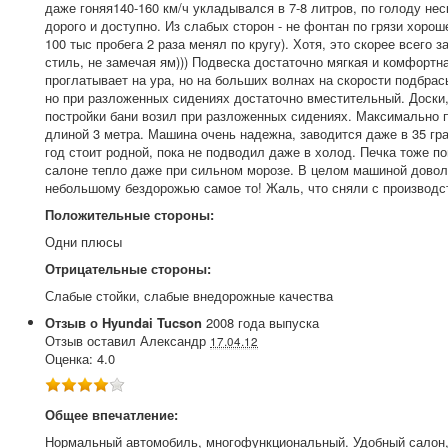
даже гоняя140-160 км/ч укладывался в 7-8 литров, по голоду нес
дорого и доступно. Из слабых сторон - не фонтан по грязи хорош
100 тыс пробега 2 раза менял по кругу). Хотя, это скорее всего 
стиль, не замечая ям))) Подвеска достаточно мягкая и комфортн
проглатывает на ура, но на больших волнах на скорости подбрас
но при разложенных сидениях достаточно вместительный. Доски,
постройки бани возил при разложенных сидениях. Максимально п
длиной 3 метра. Машина очень надежна, заводится даже в 35 гр
год стоит родной, пока не подводил даже в холод. Печка тоже по
салоне тепло даже при сильном морозе. В целом машиной доволе
небольшому бездорожью самое то! Жаль, что сняли с производст
Положительные стороны:
Одни плюсы
Отрицательные стороны:
Слабые стойки, слабые внедорожные качества
Отзыв о
Hyundai
Tucson
2008
года выпуска
Отзыв оставил
Александр
17.04.12
Оценка:
4.0
Общее впечатление:
Нормальный автомобиль, многофункциональный. Удобный салон, 