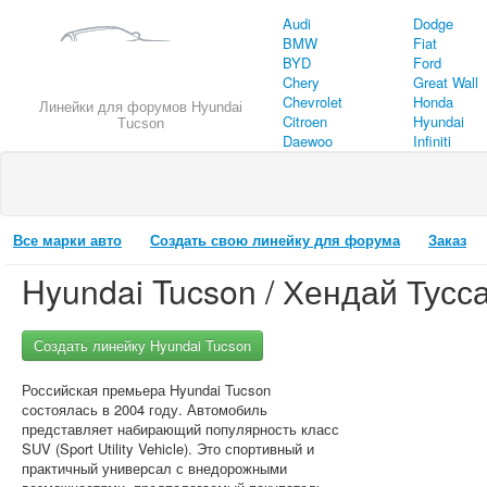
Audi
Dodge
BMW
Fiat
BYD
Ford
Chery
Great Wall
Chevrolet
Honda
Линейки для форумов Hyundai
Citroen
Hyundai
Tucson
Daewoo
Infiniti
Все марки авто
Создать свою линейку для форума
Заказ
Hyundai Tucson / Хендай Тусс
Создать линейку Hyundai Tucson
Российская премьера Hyundai Tucson
состоялась в 2004 году. Автомобиль
представляет набирающий популярность класс
SUV (Sport Utility Vehicle). Это спортивный и
практичный универсал с внедорожными