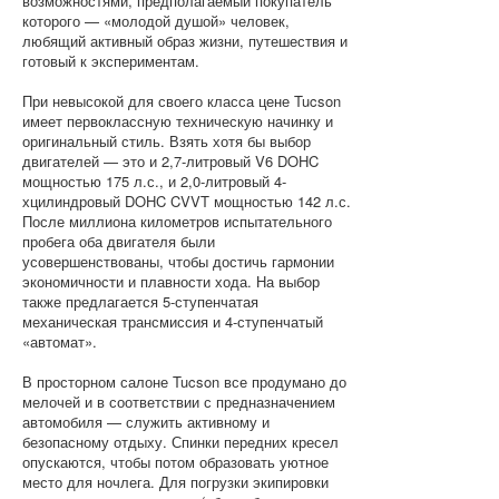
возможностями, предполагаемый покупатель
которого — «молодой душой» человек,
любящий активный образ жизни, путешествия и
готовый к экспериментам.
При невысокой для своего класса цене Tucson
имеет первоклассную техническую начинку и
оригинальный стиль. Взять хотя бы выбор
двигателей — это и 2,7-литровый V6 DOHC
мощностью 175 л.с., и 2,0-литровый 4-
хцилиндровый DOHC CVVT мощностью 142 л.с.
После миллиона километров испытательного
пробега оба двигателя были
усовершенствованы, чтобы достичь гармонии
экономичности и плавности хода. На выбор
также предлагается 5-ступенчатая
механическая трансмиссия и 4-ступенчатый
«автомат».
В просторном салоне Tucson все продумано до
мелочей и в соответствии с предназначением
автомобиля — служить активному и
безопасному отдыху. Спинки передних кресел
опускаются, чтобы потом образовать уютное
место для ночлега. Для погрузки экипировки