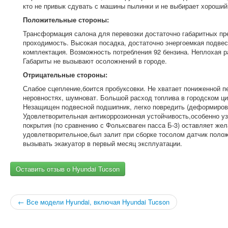
кто не привык сдувать с машины пылинки и не выбирает хороший
Положительные стороны:
Трансформация салона для перевозки достаточно габаритных пр
проходимость. Высокая посадка, достаточно энергоемкая подве
комплектация. Возможность потребления 92 бензина. Неплохая 
Габариты не вызывают осоложнений в городе.
Отрицательные стороны:
Слабое сцепление,боится пробуксовки. Не хватает пониженной п
неровностях, шумноват. Большой расход топлива в городском ци
Незащищен подвесной подшипник, легко повредить (деформиров
Удовлетворительная антикоррозионная устойчивость,особенно уз
покрытия (по сравнению с Фольксваген пасса Б-3) оставляет жел
удовлетворительное,был залит при сборке тосолом датчик полож
вызывать экакуатор в первый месяц эксплуатации.
Оставить отзыв о Hyundai Tucson
← Все модели Hyundai, включая Hyundai Tucson