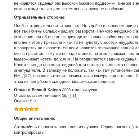
не нравятся сиденья без высокой боковой поддержки, мне же в н
остановками только для естественных нужд не проблема.
Отрицательные стороны:
Особых отрицательных сторон нет. Не удобно в основном при раз
все таки очень большой радиус разворота. Немного неудобно с ва
ускорения при обгоне нет и приходится заранее заблаговременно г
вполне к этому привыкла и как то не чувствую особых неудобств.
в поворотах на скорости. Не всем нравится открывание задней д
очень нравится. Покупки не надо ставить на землю, можно пост
выдерживает кстати до 200 кг. Не отодвигаются задние сиденья, 
Расстояние до передних сидений для высокого человека не очен
огнетушителя. В запаску не положить, так как там установлен с
Нет ДХО, пришлось ставить самим, как и камеру заднего вида. Хо
этом из нее убрали складное пассажирское сиденье.
Отзыв о
Renault
Koleos
2008
года выпуска
Отзыв оставил
геннадий
26.11.13
Оценка:
5.0
Общее впечатление:
Автомобиль в своем классе один из лучших. Сервис наглеет (как
контролировать