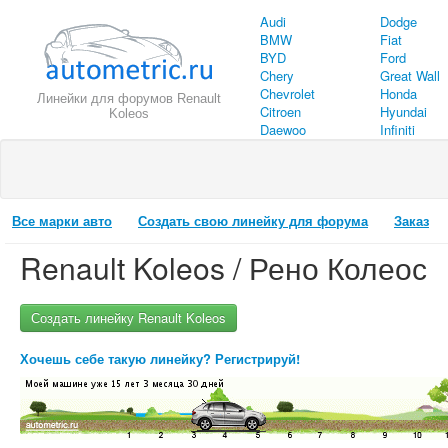
Audi
Dodge
BMW
Fiat
BYD
Ford
Chery
Great Wall
Chevrolet
Honda
Линейки для форумов Renault
Citroen
Hyundai
Koleos
Daewoo
Infiniti
Все марки авто
Создать свою линейку для форума
Заказ
Renault Koleos / Рено Колеос
Создать линейку Renault Koleos
Хочешь себе такую линейку? Регистрируй!