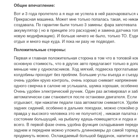
Общее впечатление:
Вот и 3 года пролетело а я еще не успела в ней разочароваться
Прекрасная машинка. Может мне только попалась такая, но никак
создавала. По гарантии были только 3 замены: фара запотевала 
аккумулятор ( но в принципе это расходник) и замена датчика топ
новую модификацию). И больше ничего не было, только ТО. Ездим
отдых и много еще куда. И пока ни разу не подводил.
Положительные стороны:
Первая и главная положительная сторона в том что в топовой ко
основную стоимость, что в других авто предлагают только в доп
меньше чем у однокласников. Ход мягкий, подвеска проглатывае
колдобины проходит без проблем. Большие углы въезда и съезда,
очень удобен круиз контроль, очень хорошо снимает напряжение 
одного сверчка в салоне не услышала, шумка хорошая, особенн
Очень удобен электрический ручник. Один раз активировал и заб
автоматически сам становится после остановки двигателя. Если 
отдыхают, при нажатии педали газа автоматом снимается. Удобе
задних сидений, особенно в дальних поездках, можно спокойно 
правда у высокого человека это не получится) , никакая палатка
состоянии большущий, на рыбалку едешь-помещается и лодка и 
всего. В первой фазе очень удобна функция складывания перед
заднем и переднем можно уложить длинномеры до самой торпеды 
продвинуть можно. Охлаждаемый большой бардачок, напитки и е