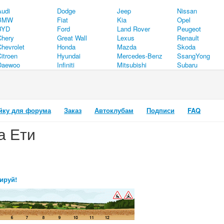
Audi
Dodge
Jeep
Nissan
BMW
Fiat
Kia
Opel
BYD
Ford
Land Rover
Peugeot
Chery
Great Wall
Lexus
Renault
Chevrolet
Honda
Mazda
Skoda
itroen
Hyundai
Mercedes-Benz
SsangYong
Daewoo
Infiniti
Mitsubishi
Subaru
йку для форума
Заказ
Автоклубам
Подписи
FAQ
а Ети
ируй!