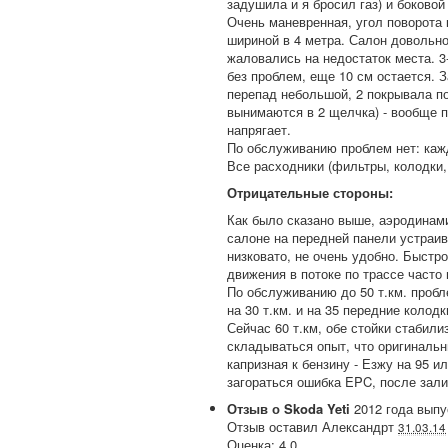
задушила и я бросил газ) и боковой
Очень маневренная, угол поворота 
шириной в 4 метра. Салон довольно
жаловались на недостаток места. 
без проблем, еще 10 см остается. 
перепад небольшой, 2 покрывала по
вынимаются в 2 щелчка) - вообще 
напрягает.
По обслуживанию проблем нет: каждо
Все расходники (фильтры, колодки, 
Отрицательные стороны:
Как было сказано выше, аэродинами
салоне на передней панели устраив
низковато, не очень удобно. Быстр
движения в потоке по трассе часто
По обслуживанию до 50 т.км. пробл
на 30 т.км. и на 35 передние колодк
Сейчас 60 т.км, обе стойки стабили
складываться опыт, что оригинальн
капризная к бензину - Езжу на 95 ил
загораться ошибка EPC, после зали
Отзыв о
Skoda
Yeti
2012
года выпу
Отзыв оставил
Александрт
31.03.14
Оценка:
4.0