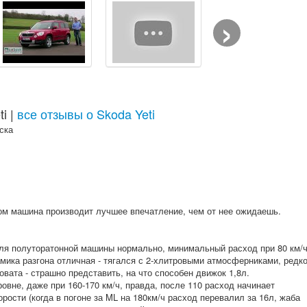
›
i |
все отзывы о Skoda Yeti
ска
елом машина производит лучшее впечатление, чем от нее ожидаешь.
8, для полуторатонной машины нормально, минимальный расход при 80 км/
намика разгона отличная - тягался с 2-хлитровыми атмосферниками, редк
овата - страшно представить, на что способен движок 1,8л.
овне, даже при 160-170 км/ч, правда, после 110 расход начинает
рости (когда в погоне за ML на 180км/ч расход перевалил за 16л, жаба