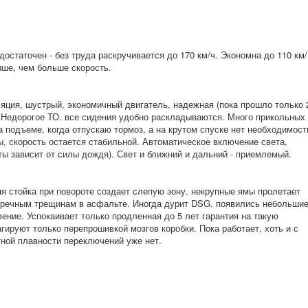
остаточен - без труда раскручивается до 170 км/ч. Экономна до 110 км/
ыше, чем больше скорость.
ция, шустрый, экономичный двигатель, надежная (пока прошло только 
м. Недорогое ТО. все сидения удобно раскладываются. Много прикольных
а подъеме, когда отпускаю тормоз, а на крутом спуске нет необходимост
ы, скорость остается стабильной. Автоматическое включение света,
ты зависит от силы дождя). Свет и ближний и дальний - приемлемый.
я стойка при повороте создает слепую зону. некрупные ямы пролетает
перечным трещинам в асфальте. Иногда дурит DSG. появились небольши
ление. Успокаивает только продленная до 5 лет гарантия на такую
гируют только перепрошивкой мозгов коробки. Пока работает, хоть и с
ной плавности переключений уже нет.