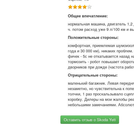
Общее впечатление:
нормальная машина, двигатель 1,2 д
ч. потом расход уже 9 л/100 км и в
Положительные стороны:
комфортная, приемлемая шумоизоля
года и 30 000 км), никаких пробле
фичек - 5с не откатывается назад н
тормозить - робот повышает оборот
дворников при дожде (частота рабо
Отрицательные стороны:
маленький багажник. Левая передня
незаметно, но чувствительна к по
толчки, 1 раз проскальзывало сцеп
коробку. Дилеры на мои жалобы реа
небольшими замечаниями. Абсолют
Оставить отзыв о Skoda Yeti