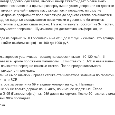
 ветер здорово чувствует, высокий центр тяжести дает о себе знать.
колес позволяет в 4 приема развернуться в узком дворе или на дорожке
 вместительный - задние пассажиры, как и передние, ни разу не
3-метровые профили от пола пассажира до заднего стекла помещаются
Заднее сиденье складывается практически в уровень с багажником,
стелить и вдвоем спать можно. Ну а если вынуть (состоит из 3х частей,
получается "пирожок". Шумоизоляция достаточно комфортная, не
е из первых 3х ТО обошлись мне от 5 до 8 т.руб. - считаю, это ерунда.
стойки стабилизатора) - от 400 до 1000 руб.
ка здорово увеличивает расход на скорости выше 110-120 км/ч. В
ает все, кроме положения магнитолы. Если ставить с DVD и навигацией 
о пачкаются передние боковые стекла. После продолжительного
 приходится протирать.
ем не было никаких - правая стойка стабилизатора заменена по гарантии
и - это ВСЕ.
затора загремели на 59 + задние колодки на нуле. Начинает
ые з/ч не только дороже на 30-40%, но и менее надежные. Стала
и G-95 (Газпромнефть), т.к. 98й давит на карман. После 50 тыс.км. стала
вки 98го пропадает.
ска