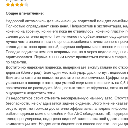
Общее впечатление:
Недорогой автомобиль для начинающих водителей или для семейны
Полностью оправдывает свою цену. Неприхотлив в эксплуатации, на
конечно на троечку, но ничего пока не отвалилось, конечно пластик 
салоне достаточно шумно. Тем не менее по субъективным ощущения
лучше чем в аналогичных по цене автомобилях отечественного прои
салон достаточно просторный, сидения собраны качественно и впол
Посадка водителя немного непривычная, но я через неделю езды на
адаптировался. Первые 10000 км могут проявляться косяки в сборке
по гарантии.
Достаточно надежная подвеска, выдерживает эксплуатацию по откр
дорогам (Волгоград). Был один жесткий удар: диск погнут, подвеске 
Двигатели хотя и не новые, но достаточно экономичные. Цифры по р
указанные в паспорте авто, при умелой езде можно и снизить на 0,5-
практически не расходуют. Мощностью тоже не обделены, хотя на об
ощущается недостаток тяги.
Из недостатков стоит отметить несовременную начинку авто. Отсут
безопасности, не складывается заднее сидение. Этого мне не хватае
отсутствует, но тормоза достаточно эффективны, а педаль информа
работе педалью можно спокойно и без АБС обходиться. БК, подогрев
электрорегулировки, подогрева сидений также в штатной (даже люкс
комплектации нет. Но для авто бюджетного класса все это - опции д