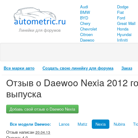
Audi
Dodge
BMW
Fiat
BYD
Ford
Chery
Great Wall
Chevrolet
Honda
Линейки для форумов
Citroen
Hyundai
Daewoo
Infiniti
Все марки авто
Создать свою линейку для форума
Заказ
Отзыв о
Daewoo
Nexia
2012
г
выпуска
Добавь свой отзыв о Daewoo Nexia
Все модели Daewoo:
Lanos
Matiz
Nexia
Nubira
Ti
Отзыв написан
20.04.13
Оценка:
4.0