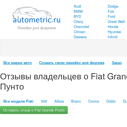
Audi
Dodge
BMW
Fiat
BYD
Ford
Chery
Great Wall
Chevrolet
Honda
Линейки для форумов
Citroen
Hyundai
Daewoo
Infiniti
Все марки авто
Создать свою линейку для форума
Заказ
Отзывы владельцев о Fiat Gran
Пунто
Все модели Fiat:
500
Albea
Bravo
Croma
Doblo
Du
Оставить отзыв о Fiat Grande Punto