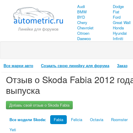
Audi
Dodge
BMW
Fiat
BYD
Ford
Chery
Great Wall
Chevrolet
Honda
Линейки для форумов
Citroen
Hyundai
Daewoo
Infiniti
Все марки авто
Создать свою линейку для форума
Заказ
Отзыв о
Skoda
Fabia
2012
год
выпуска
Добавь свой отзыв о Skoda Fabia
Все модели Skoda:
Fabia
Felicia
Octavia
Roomster
Yeti