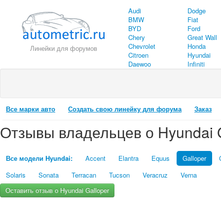
Audi
Dodge
BMW
Fiat
BYD
Ford
Chery
Great Wall
Chevrolet
Honda
Линейки для форумов
Citroen
Hyundai
Daewoo
Infiniti
Все марки авто
Создать свою линейку для форума
Заказ
Отзывы владельцев о Hyundai G
Все модели Hyundai:
Accent
Elantra
Equus
Galloper
Solaris
Sonata
Terracan
Tucson
Veracruz
Verna
Оставить отзыв о Hyundai Galloper