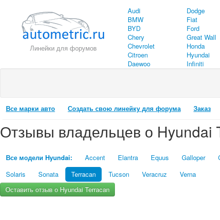
Audi
Dodge
BMW
Fiat
BYD
Ford
Chery
Great Wall
Chevrolet
Honda
Линейки для форумов
Citroen
Hyundai
Daewoo
Infiniti
Все марки авто
Создать свою линейку для форума
Заказ
Отзывы владельцев о Hyundai T
Все модели Hyundai:
Accent
Elantra
Equus
Galloper
Solaris
Sonata
Terracan
Tucson
Veracruz
Verna
Оставить отзыв о Hyundai Terracan