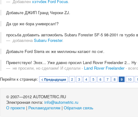
Добавлен
хэтчбек Ford Focus
.
Добавьте ДЖИП Гранд Чероки ZJ.
Да где же бора универсал!?
просьба добавить автомобиль Subaru Forester SF-5 98-2001 гв турбо в
добавлена
Subaru Forester
.
Добавьте Ford Sierra их же миллионы катают по снг.
Приветствую! Эхех... Уже давно просил Land Rover Freelander 2... Ну
не просили, но сделаем! И сделали -
Land Rover Freelander
- всего
Перейти к странице:
2
3
4
5
6
7
8
10
< Предыдущая
9
© 2007—2012 AUTOMETRIC.RU
Электронная почта:
info@autometric.ru
О проекте
|
Рекламодателям
|
Обратная связь