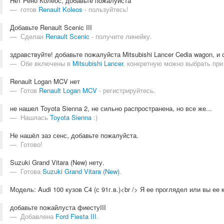
Нет Рено Колеос, добавьте пожалуйста
готов
Renault Koleos
- пользуйтесь!
Добавьте Renault Scenic III
Сделан
Renault Scenic
- получите линейку.
здравствуйте! добавьте пожалуйста Mitsubishi Lancer Cedia wagon, и с
Обе включены в
Mitsubishi Lancer
, конкретную можно выбрать при
Renault Logan MCV нет
Готов
Renault Logan MCV
- регистрируйтесь.
не нашел Toyota Sienna 2, не сильно распространена, но все же...
Нашлась
Toyota Sienna
:)
Не нашёл заз сенс, добавьте пожалуйста.
Готово!
Suzuki Grand Vitara (New) нету.
Готова
Suzuki Grand Vitara (New)
.
Модель: Audi 100 кузов С4 (с 91г.в.)<br /> Я ее проглядел или вы ее 
добавьте пожайлуста фиестуIII
Добавлена
Ford Fiesta III
.