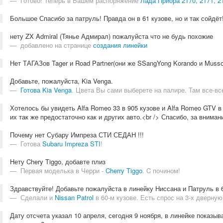
Готово! Теперь в Вашем распоряжение
Лада Приора 2170, 2171, 2
Большое Спасибо за патруль! Правда он в 61 кузове, но и так сойдёт! 
нету ZX Admiral (Тянье Адмирал) пожалуйста что не будь похожие
добавлено на странице
создания линейки
Нет ТАГАЗов Tager и Road Partner(они же SSangYong Korando и Musso
Добавьте, пожалуйста, Kia Venga.
Готова Kia Venga
. Цвета Вы сами выберете на палире. Там все-все
Хотелось бы увидеть Alfa Romeo 33 в 905 кузове и Alfa Romeo GTV в
их так же предостаточно как и других авто.<br /> Спасибо, за вниман
Почему нет Субару Импреза СТИ СЕДАН !!!
Готова
Subaru Impreza STI
!
Нету Chery Tiggo, добавте плиз
Первая моделька в Черри -
Cherry Tiggo
. C почином!
Здравствуйте! Добавьте пожалуйста в линейку Ниссана и Патруль в 
Сделали и
Nissan Patrol
в 60-м кузове. Есть спрос на 3-х дверную
Дату отсчета указал 10 апреля, сегодня 9 ноября, в линейке показыв