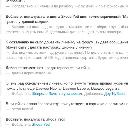
исправить?
Исправлено! Считаем и по разному числу дней и по високосным/
Добавьте, пожалуйста, в цвета Skoda Yeti цвет темно-коричневый "Ma
цветов у данной модели...
Кликните в поле под стандартными цветами и выберите нужный на 
сможете выбрать самый идеальный для себя цвет путем подбора.
К сожалению не смог добавить линейку на форум, выдает сообщение:
Может быть сделать настройку ширины линейки?
Вы, видимо, хотели подгрузить картинку. Но дело в том, что мы 
поставить прилагаемый BB код в подпись (картинка будет ежесуточн
Добавьте возможность редактирования линейки.
дадим через недельку
Очень рад обновлением линеек, но почему-то теперь пропал кузов унив
пожалуйста ещё Daewoo Nubira, Daewoo Espero, Daewoo Leganza.
Добавлена
Шевроле Лачетти универсал
. Добавлена
Дэу Нубира
.
В линейках слово "велосипед" присутствует, а картинки с великом нет.
готов велик!
Добавьте, пожалуйста Skoda Yeti!
Добавлена
Skoda Yeti