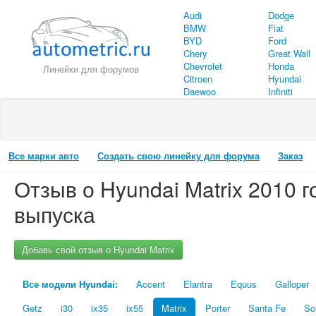
Audi
Dodge
BMW
Fiat
BYD
Ford
Chery
Great Wall
Chevrolet
Honda
Линейки для форумов
Citroen
Hyundai
Daewoo
Infiniti
Все марки авто
Создать свою линейку для форума
Заказ
Отзыв о
Hyundai
Matrix
2010
г
выпуска
Добавь свой отзыв о Hyundai Matrix
Все модели Hyundai:
Accent
Elantra
Equus
Galloper
Getz
i30
ix35
ix55
Matrix
Porter
Santa Fe
So